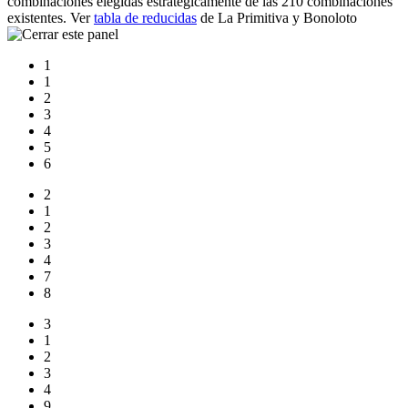
combinaciones elegidas estratégicamente de las 210 combinaciones
existentes. Ver
tabla de reducidas
de La Primitiva y Bonoloto
1
1
2
3
4
5
6
2
1
2
3
4
7
8
3
1
2
3
4
9