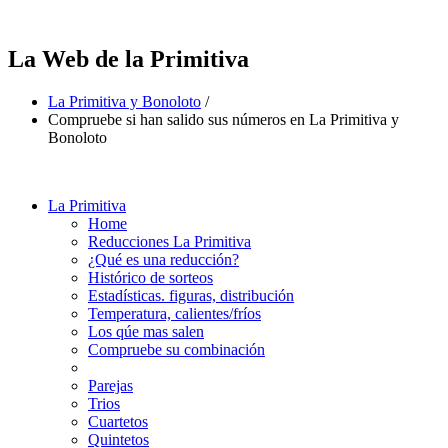
La Web de la Primitiva
La Primitiva y Bonoloto
/
Compruebe si han salido sus números en La Primitiva y
Bonoloto
La Primitiva
Home
Reducciones La Primitiva
¿Qué es una reducción?
Histórico de sorteos
Estadísticas. figuras, distribución
Temperatura, calientes/fríos
Los qúe mas salen
Compruebe su combinación
Parejas
Trios
Cuartetos
Quintetos