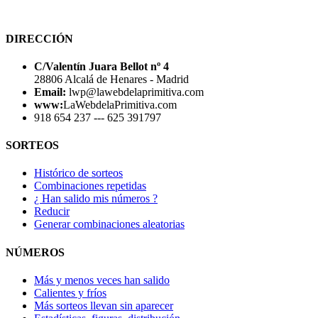
DIRECCIÓN
C/Valentín Juara Bellot nº 4
28806 Alcalá de Henares - Madrid
Email:
lwp@lawebdelaprimitiva.com
www:
LaWebdelaPrimitiva.com
918 654 237 --- 625 391797
SORTEOS
Histórico de sorteos
Combinaciones repetidas
¿ Han salido mis números ?
Reducir
Generar combinaciones aleatorias
NÚMEROS
Más y menos veces han salido
Calientes y fríos
Más sorteos llevan sin aparecer