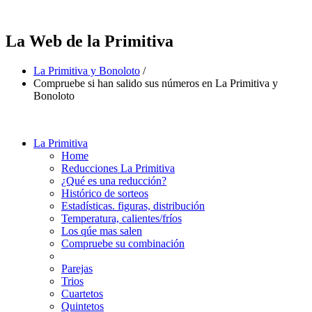
La Web de la Primitiva
La Primitiva y Bonoloto
/
Compruebe si han salido sus números en La Primitiva y
Bonoloto
La Primitiva
Home
Reducciones La Primitiva
¿Qué es una reducción?
Histórico de sorteos
Estadísticas. figuras, distribución
Temperatura, calientes/fríos
Los qúe mas salen
Compruebe su combinación
Parejas
Trios
Cuartetos
Quintetos