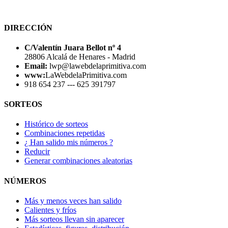
DIRECCIÓN
C/Valentín Juara Bellot nº 4
28806 Alcalá de Henares - Madrid
Email:
lwp@lawebdelaprimitiva.com
www:
LaWebdelaPrimitiva.com
918 654 237 --- 625 391797
SORTEOS
Histórico de sorteos
Combinaciones repetidas
¿ Han salido mis números ?
Reducir
Generar combinaciones aleatorias
NÚMEROS
Más y menos veces han salido
Calientes y fríos
Más sorteos llevan sin aparecer