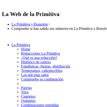
La Web de la Primitiva
La Primitiva y Bonoloto
/
Compruebe si han salido sus números en La Primitiva y Bonol
La Primitiva
Home
Reducciones La Primitiva
¿Qué es una reducción?
Histórico de sorteos
Estadísticas. figuras, distribución
Temperatura, calientes/fríos
Los qúe mas salen
Compruebe su combinación
Parejas
Trios
Cuartetos
Quintetos
Combinaciones repetidas