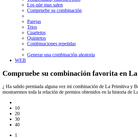
Los qúe mas salen
Compruebe su combinación
Parejas
Trios
Cuartetos
Quintetos
Combinaciones repetidas
Generar una combinación aleatoria
WEB
Compruebe su combinación favorita en La 
¿ Ha salido premiada alguna vez mi combinación de La Primitiva y Bo
mostraremos toda la relación de premios obtenidos en la historia de 
10
20
30
40
1