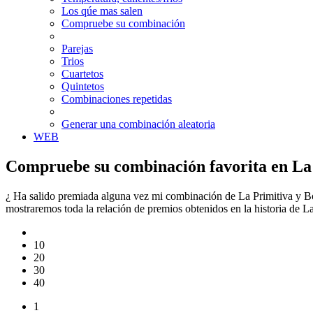
Los qúe mas salen
Compruebe su combinación
Parejas
Trios
Cuartetos
Quintetos
Combinaciones repetidas
Generar una combinación aleatoria
WEB
Compruebe su combinación favorita en La 
¿ Ha salido premiada alguna vez mi combinación de La Primitiva y Bo
mostraremos toda la relación de premios obtenidos en la historia de 
10
20
30
40
1