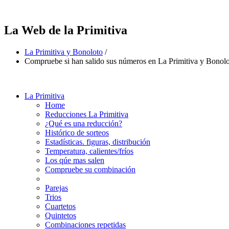
La Web de la Primitiva
La Primitiva y Bonoloto
/
Compruebe si han salido sus números en La Primitiva y Bonol
La Primitiva
Home
Reducciones La Primitiva
¿Qué es una reducción?
Histórico de sorteos
Estadísticas. figuras, distribución
Temperatura, calientes/fríos
Los qúe mas salen
Compruebe su combinación
Parejas
Trios
Cuartetos
Quintetos
Combinaciones repetidas