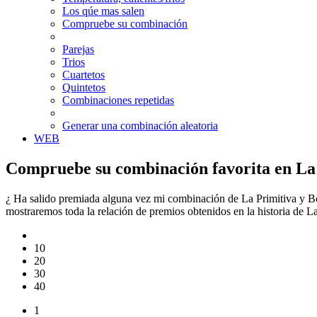
Los qúe mas salen
Compruebe su combinación
Parejas
Trios
Cuartetos
Quintetos
Combinaciones repetidas
Generar una combinación aleatoria
WEB
Compruebe su combinación favorita en La 
¿ Ha salido premiada alguna vez mi combinación de La Primitiva y Bo
mostraremos toda la relación de premios obtenidos en la historia de 
10
20
30
40
1