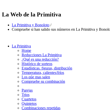
La Web de la Primitiva
La Primitiva y Bonoloto
/
Compruebe si han salido sus números en La Primitiva y Bonol
La Primitiva
Home
Reducciones La Primitiva
¿Qué es una reducción?
Histórico de sorteos
Estadísticas. figuras, distribución
Temperatura, calientes/fríos
Los qúe mas salen
Compruebe su combinación
Parejas
Trios
Cuartetos
Quintetos
Combinaciones repetidas