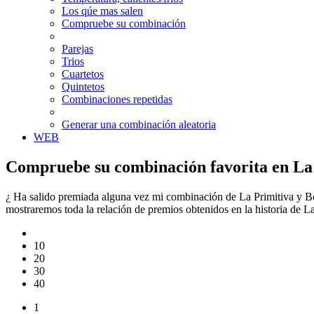
Los qúe mas salen
Compruebe su combinación
Parejas
Trios
Cuartetos
Quintetos
Combinaciones repetidas
Generar una combinación aleatoria
WEB
Compruebe su combinación favorita en La 
¿ Ha salido premiada alguna vez mi combinación de La Primitiva y Bo
mostraremos toda la relación de premios obtenidos en la historia de 
10
20
30
40
1