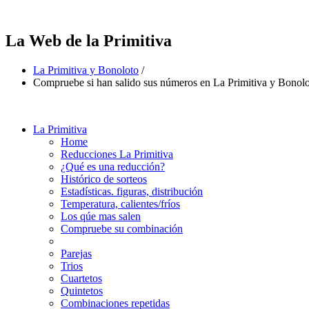
La Web de la Primitiva
La Primitiva y Bonoloto
/
Compruebe si han salido sus números en La Primitiva y Bonol
La Primitiva
Home
Reducciones La Primitiva
¿Qué es una reducción?
Histórico de sorteos
Estadísticas. figuras, distribución
Temperatura, calientes/fríos
Los qúe mas salen
Compruebe su combinación
Parejas
Trios
Cuartetos
Quintetos
Combinaciones repetidas