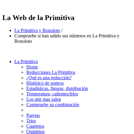
La Web de la Primitiva
La Primitiva y Bonoloto
/
Compruebe si han salido sus números en La Primitiva y
Bonoloto
La Primitiva
Home
Reducciones La Primitiva
¿Qué es una reducción?
Histórico de sorteos
Estadísticas. figuras, distribución
Temperatura, calientes/fríos
Los qúe mas salen
Compruebe su combinación
Parejas
Trios
Cuartetos
Quintetos