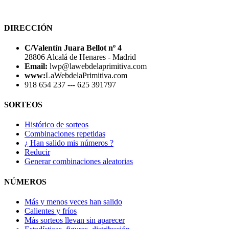
DIRECCIÓN
C/Valentín Juara Bellot nº 4
28806 Alcalá de Henares - Madrid
Email:
lwp@lawebdelaprimitiva.com
www:
LaWebdelaPrimitiva.com
918 654 237 --- 625 391797
SORTEOS
Histórico de sorteos
Combinaciones repetidas
¿ Han salido mis números ?
Reducir
Generar combinaciones aleatorias
NÚMEROS
Más y menos veces han salido
Calientes y fríos
Más sorteos llevan sin aparecer