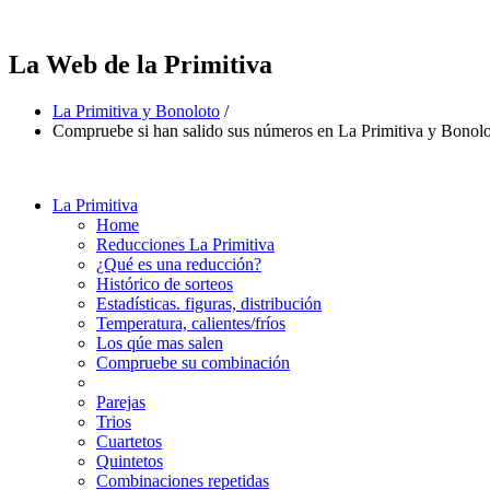
La Web de la Primitiva
La Primitiva y Bonoloto
/
Compruebe si han salido sus números en La Primitiva y Bonol
La Primitiva
Home
Reducciones La Primitiva
¿Qué es una reducción?
Histórico de sorteos
Estadísticas. figuras, distribución
Temperatura, calientes/fríos
Los qúe mas salen
Compruebe su combinación
Parejas
Trios
Cuartetos
Quintetos
Combinaciones repetidas