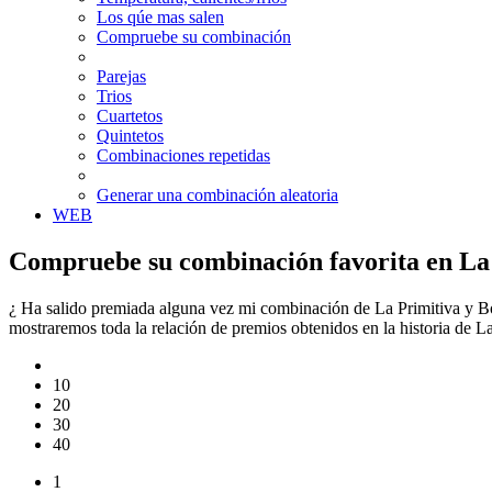
Los qúe mas salen
Compruebe su combinación
Parejas
Trios
Cuartetos
Quintetos
Combinaciones repetidas
Generar una combinación aleatoria
WEB
Compruebe su combinación favorita en La 
¿ Ha salido premiada alguna vez mi combinación de La Primitiva y Bo
mostraremos toda la relación de premios obtenidos en la historia de 
10
20
30
40
1