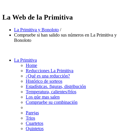
La Web de la Primitiva
La Primitiva y Bonoloto
/
Compruebe si han salido sus números en La Primitiva y
Bonoloto
La Primitiva
Home
Reducciones La Primitiva
¿Qué es una reducción?
Histórico de sorteos
Estadísticas. figuras, distribución
Temperatura, calientes/fríos
Los qúe mas salen
Compruebe su combinación
Parejas
Trios
Cuartetos
Quintetos