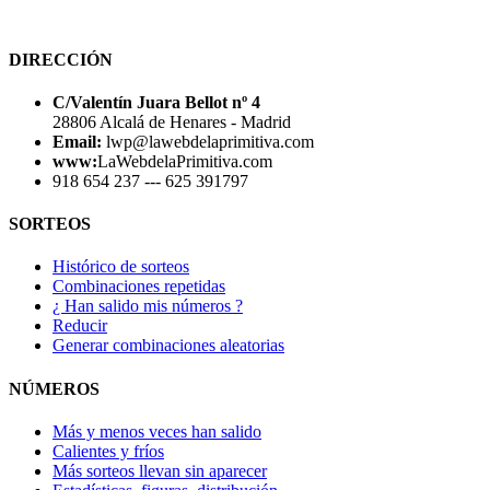
DIRECCIÓN
C/Valentín Juara Bellot nº 4
28806 Alcalá de Henares - Madrid
Email:
lwp@lawebdelaprimitiva.com
www:
LaWebdelaPrimitiva.com
918 654 237 --- 625 391797
SORTEOS
Histórico de sorteos
Combinaciones repetidas
¿ Han salido mis números ?
Reducir
Generar combinaciones aleatorias
NÚMEROS
Más y menos veces han salido
Calientes y fríos
Más sorteos llevan sin aparecer