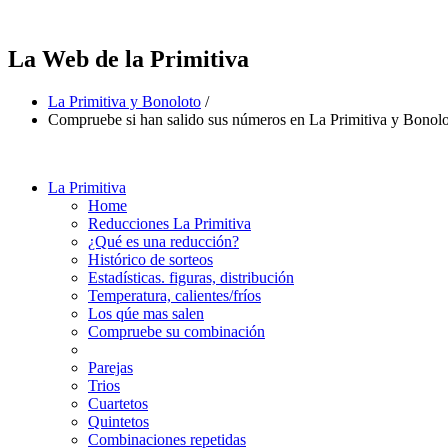
La Web de la Primitiva
La Primitiva y Bonoloto
/
Compruebe si han salido sus números en La Primitiva y Bonol
La Primitiva
Home
Reducciones La Primitiva
¿Qué es una reducción?
Histórico de sorteos
Estadísticas. figuras, distribución
Temperatura, calientes/fríos
Los qúe mas salen
Compruebe su combinación
Parejas
Trios
Cuartetos
Quintetos
Combinaciones repetidas