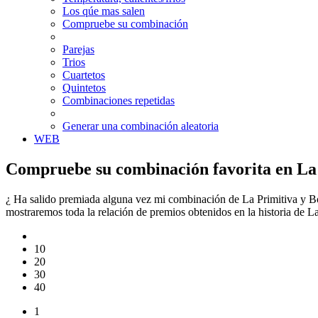
Los qúe mas salen
Compruebe su combinación
Parejas
Trios
Cuartetos
Quintetos
Combinaciones repetidas
Generar una combinación aleatoria
WEB
Compruebe su combinación favorita en La 
¿ Ha salido premiada alguna vez mi combinación de La Primitiva y Bo
mostraremos toda la relación de premios obtenidos en la historia de 
10
20
30
40
1