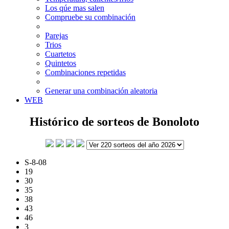
Los qúe mas salen
Compruebe su combinación
Parejas
Trios
Cuartetos
Quintetos
Combinaciones repetidas
Generar una combinación aleatoria
WEB
Histórico de sorteos de Bonoloto
S-8-08
19
30
35
38
43
46
3