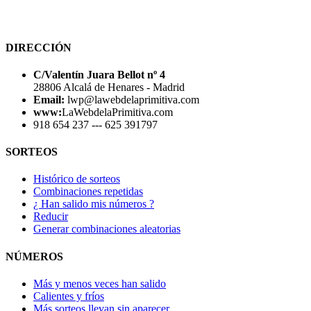
DIRECCIÓN
C/Valentín Juara Bellot nº 4
28806 Alcalá de Henares - Madrid
Email:
lwp@lawebdelaprimitiva.com
www:
LaWebdelaPrimitiva.com
918 654 237 --- 625 391797
SORTEOS
Histórico de sorteos
Combinaciones repetidas
¿ Han salido mis números ?
Reducir
Generar combinaciones aleatorias
NÚMEROS
Más y menos veces han salido
Calientes y fríos
Más sorteos llevan sin aparecer