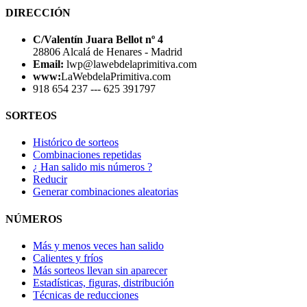
DIRECCIÓN
C/Valentín Juara Bellot nº 4
28806 Alcalá de Henares - Madrid
Email:
lwp@lawebdelaprimitiva.com
www:
LaWebdelaPrimitiva.com
918 654 237 --- 625 391797
SORTEOS
Histórico de sorteos
Combinaciones repetidas
¿ Han salido mis números ?
Reducir
Generar combinaciones aleatorias
NÚMEROS
Más y menos veces han salido
Calientes y fríos
Más sorteos llevan sin aparecer
Estadísticas, figuras, distribución
Técnicas de reducciones