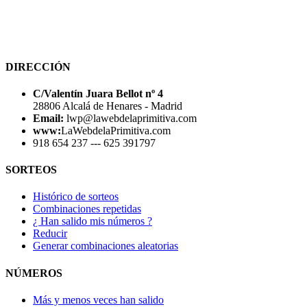
DIRECCIÓN
C/Valentín Juara Bellot nº 4
28806 Alcalá de Henares - Madrid
Email:
lwp@lawebdelaprimitiva.com
www:
LaWebdelaPrimitiva.com
918 654 237 --- 625 391797
SORTEOS
Histórico de sorteos
Combinaciones repetidas
¿ Han salido mis números ?
Reducir
Generar combinaciones aleatorias
NÚMEROS
Más y menos veces han salido