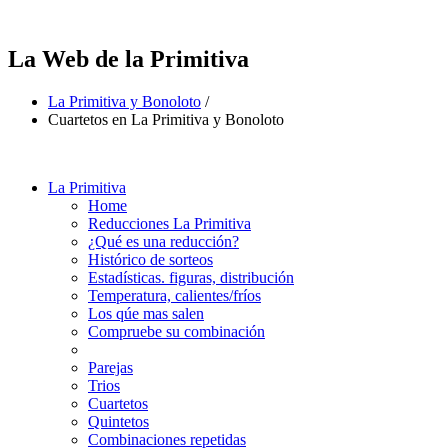
La Web de la Primitiva
La Primitiva y Bonoloto
/
Cuartetos en La Primitiva y Bonoloto
La Primitiva
Home
Reducciones La Primitiva
¿Qué es una reducción?
Histórico de sorteos
Estadísticas. figuras, distribución
Temperatura, calientes/fríos
Los qúe mas salen
Compruebe su combinación
Parejas
Trios
Cuartetos
Quintetos
Combinaciones repetidas