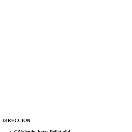
DIRECCIÓN
C/Valentín Juara Bellot nº 4