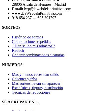
28806 Alcalá de Henares - Madrid
Email:
lwp@lawebdelaprimitiva.com
www:
LaWebdelaPrimitiva.com
918 654 237 --- 625 391797
SORTEOS
Histórico de sorteos
Combinaciones repetidas
¿ Han salido mis números ?
Reducir
Generar combinaciones aleatorias
NÚMEROS
Más y menos veces han salido
Calientes y fríos
Más sorteos llevan sin aparecer
Estadísticas, figuras, distribución
Técnicas de reducciones
SE AGRUPAN EN ...