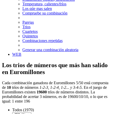
Temperatura, calientes/fríos
Los qúe mas salen
Compruebe su combinación
Parejas
Trios
Cuartetos
Quintetos
Combinaciones repetidas
Generar una combinación aleatoria
WEB
Los trios de números que más han salido
en Euromillones
Cada combinación ganadora de Euromillones 5/50 está compuesta
de
10
tríos de números
1-2-3, 1-2-4, 1-2... y 3-4-5
. En el juego de
Euromillones existen
19600
tríos de números distintos. La
probabilidad de acertar 3 números, es de 19600/10/10, o lo que es
igual: 1 entre 196
Todos (1970)