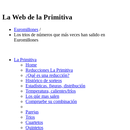
La Web de la Primitiva
Euromillones
/
Los trios de números que más veces han salido en
Euromillones
La Primitiva
Home
Reducciones La Primitiva
¿Qué es una reducción?
Histórico de sorteos
Estadísticas. figuras, distribución
Temperatura, calientes/fríos
Los qúe mas salen
Compruebe su combinación
Parejas
Trios
Cuartetos
Quintetos