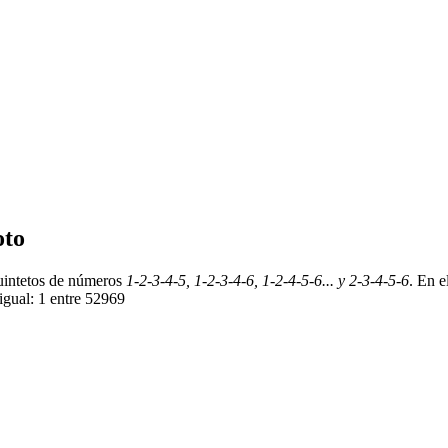
oto
uintetos de números
1-2-3-4-5, 1-2-3-4-6, 1-2-4-5-6... y 2-3-4-5-6
. En e
igual: 1 entre 52969