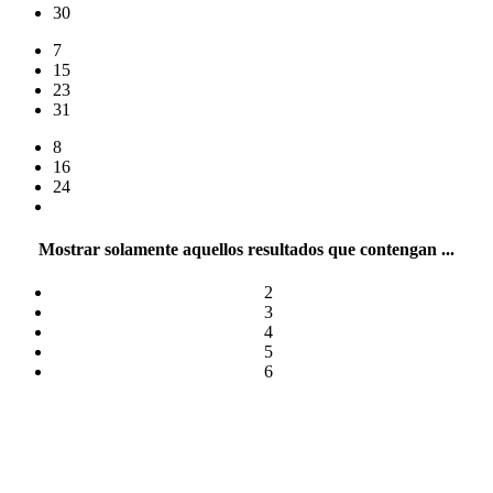
30
7
15
23
31
8
16
24
Mostrar solamente aquellos resultados que contengan ...
2
3
4
5
6