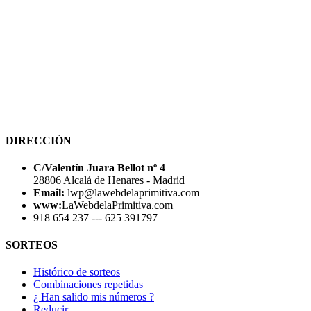
DIRECCIÓN
C/Valentín Juara Bellot nº 4
28806 Alcalá de Henares - Madrid
Email:
lwp@lawebdelaprimitiva.com
www:
LaWebdelaPrimitiva.com
918 654 237 --- 625 391797
SORTEOS
Histórico de sorteos
Combinaciones repetidas
¿ Han salido mis números ?
Reducir