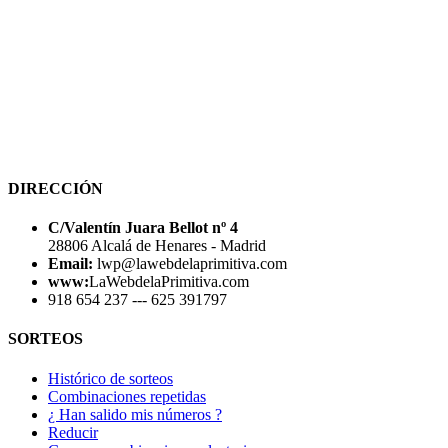
DIRECCIÓN
C/Valentín Juara Bellot nº 4
28806 Alcalá de Henares - Madrid
Email:
lwp@lawebdelaprimitiva.com
www:
LaWebdelaPrimitiva.com
918 654 237 --- 625 391797
SORTEOS
Histórico de sorteos
Combinaciones repetidas
¿ Han salido mis números ?
Reducir