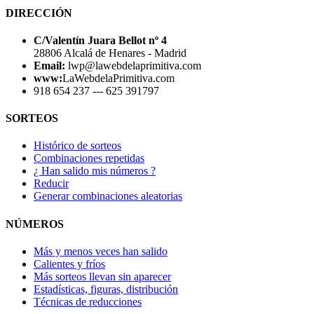
DIRECCIÓN
C/Valentín Juara Bellot nº 4
28806 Alcalá de Henares - Madrid
Email:
lwp@lawebdelaprimitiva.com
www:
LaWebdelaPrimitiva.com
918 654 237 --- 625 391797
SORTEOS
Histórico de sorteos
Combinaciones repetidas
¿ Han salido mis números ?
Reducir
Generar combinaciones aleatorias
NÚMEROS
Más y menos veces han salido
Calientes y fríos
Más sorteos llevan sin aparecer
Estadísticas, figuras, distribución
Técnicas de reducciones